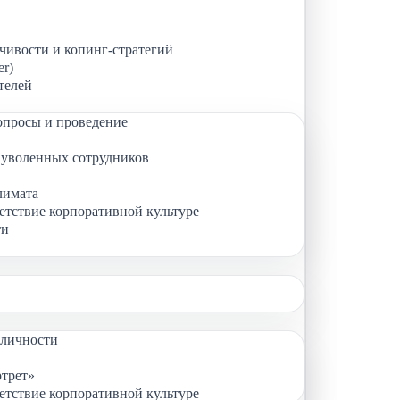
чивости и копинг-стратегий
er)
телей
опросы и проведение
а уволенных сотрудников
лимата
етствие корпоративной культуре
ти
личности
трет»
етствие корпоративной культуре