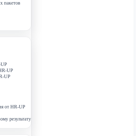
х пакетов
-UP
 HR-UP
HR-UP
ия от HR-UP
ому результату