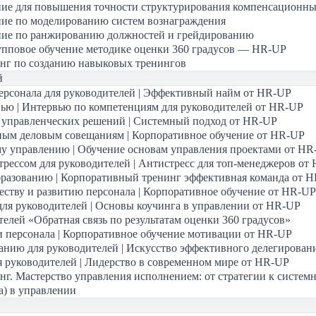
ние для повышения точности структурирования компенсационны
ние по моделированию систем вознаграждения
ние по ранжированию должностей и грейдированию
упповое обучение методике оценки 360 градусов — HR-UP
нг по созданию навыковых тренингов
й
ерсонала для руководителей | Эффективный найм от HR-UP
ью | Интервью по компетенциям для руководителей от HR-UP
 управленческих решений | Системный подход от HR-UP
ным деловым совещаниям | Корпоративное обучение от HR-UP
у управлению | Обучение основам управления проектами от HR
трессом для руководителей | Антистресс для топ-менеджеров от
бразованию | Корпоративный тренинг эффективная команда от 
еству и развитию персонала | Корпоративное обучение от HR-UP
для руководителей | Основы коучинга в управлении от HR-UP
елей «Обратная связь по результатам оценки 360 градусов»
 персонала | Корпоративное обучение мотивации от HR-UP
анию для руководителей | Искусство эффективного делегирован
я руководителей | Лидерство в современном мире от HR-UP
г. Мастерство управления исполнением: от стратегии к системн
а) в управлении