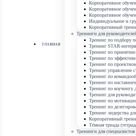
Корпоративное обуче
Корпоративное обуче
Корпоративное обуче
Индивидуальное и гр
Корпоративный трени
Тренинги для руководителе
Тренинг по подбору п
ГЛАВНАЯ
Тренинг STAR-интерв
Тренинг по принятию
Тренинг по эффектив
Тренинг по проектном
Тренинг управление с
Тренинг по командоо
Тренинг по наставнич
Тренинг по коучингу 
Тренинг для руководит
Тренинг по мотивации
Тренинг по делегиров
Тренинг лидерства дл
Корпоративный тренин
Тёмная триада (тетрад
Тренинги для специалистов