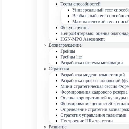
Тесты способностей
Универсальный тест способ
Вербальный тест способнос
Математический тест спосо
Фокус-группы
НейроИнтервью: оценка благона
HGN-MPQ Assessment
Вознаграждение
Грейды
Грейды lite
Разработка системы мотивации
Стратегия
Разработка модели компетенций
Разработка профессиональной (ф
Мини-стратегическая сессия Форм
Формирования кадрового резерва
Оценка корпоративной культуры 
Формирование ценностей компан
Определение стратегии вознагра
Стратегия управления талантами
Построение HR-стратегии
Развитие