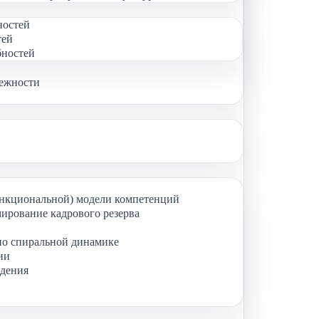
ностей
тей
бностей
дежности
ункциональной) модели компетенций
ирование кадрового резерва
по спиральной динамике
ии
ждения