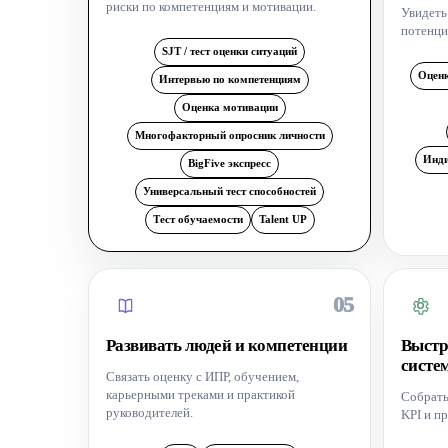
риски по компетенциям и мотивации.
Увидеть
потенци
SJT / тест оценки ситуаций
Оценк
Интервью по компетенциям
Оценка мотивации
Многофакторный опросник личности
Инди
BigFive экспресс
Универсальный тест способностей
Тест обучаемости
Talent UP
05
Развивать людей и компетенции
Выстр
систе
Связать оценку с ИПР, обучением,
карьерными треками и практикой
Собрать
руководителей.
KPI и п