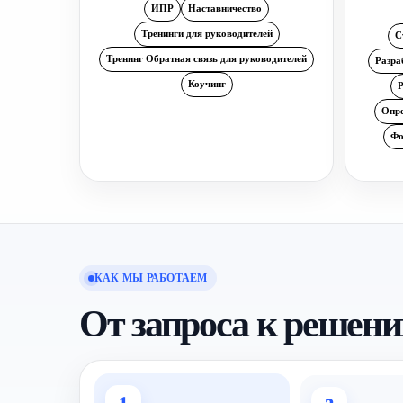
ИПР
Наставничество
Тренинги для руководителей
С
Тренинг Обратная связь для руководителей
Разра
Коучинг
Р
Опре
Фо
КАК МЫ РАБОТАЕМ
От запроса к решен