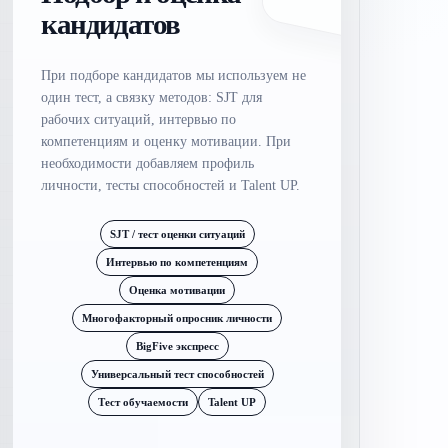
кандидатов
При подборе кандидатов мы используем не
один тест, а связку методов: SJT для
рабочих ситуаций, интервью по
компетенциям и оценку мотивации. При
необходимости добавляем профиль
личности, тесты способностей и Talent UP.
SJT / тест оценки ситуаций
Интервью по компетенциям
Оценка мотивации
Многофакторный опросник личности
BigFive экспресс
Универсальный тест способностей
Тест обучаемости
Talent UP