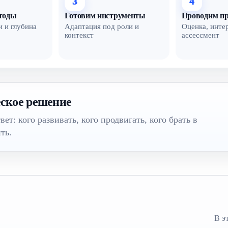
3
4
тоды
Готовим инструменты
Проводим пр
и и глубина
Адаптация под роли и
Оценка, инте
контекст
ассессмент
ское решение
вет: кого развивать, кого продвигать, кого брать в
ть.
В э