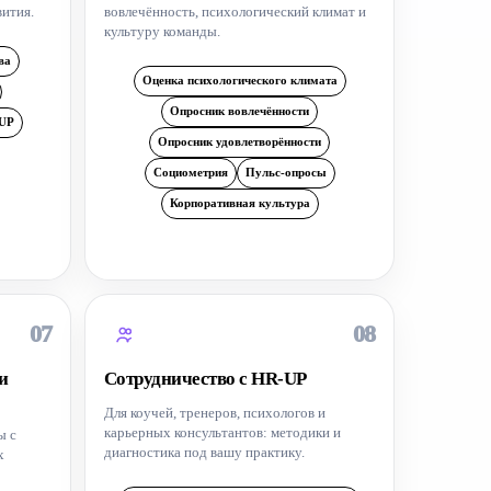
вития.
вовлечённость, психологический климат и
культуру команды.
ва
Оценка психологического климата
Опросник вовлечённости
 UP
Опросник удовлетворённости
Социометрия
Пульс-опросы
Корпоративная культура
07
08
и
Сотрудничество с HR-UP
Для коучей, тренеров, психологов и
карьерных консультантов: методики и
ы с
диагностика под вашу практику.
х