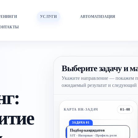
РЕНИНГИ
УСЛУГИ
АВТОМАТИЗАЦИЯ
ОНТАКТЫ
Выберите задачу и 
Укажите направление — покажем п
ожидаемый результат и следующий 
нг:
итие
КАРТА HR-ЗАДАЧ
01–08
ЗАДАЧА 01
Подбор кандидатов
SJT · Интервью · Профиль роли