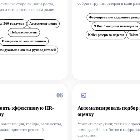
собрать группы резерва и план раз
 сильные стороны, зоны роста,
ал и готовность к новым ролям.
Формирование кадрового резер
а 360 градусов
Ассессмент-центр
9 Box / матрица потенциала
Нейроассессмент
Кейс: резерв за неделю
Talent
Интервью по компетенциям
видуальная оценка руководителей
06
оить эффективную HR-
Автоматизировать подбор 
му
оценку
 компетенции, грейды, регламенты,
Ускорить рекрутинг, тесты и опрос
равила принятия решений.
помощью AI, чат-ботов и цифровы
сценариев.