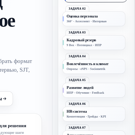
д
ЗАДАЧА 02
ое
Оценка персонала
360° · Ассессмент · Интервью
ЗАДАЧА 03
Кадровый резерв
9 Box · Потенциал · ИПР
ЗАДАЧА 04
брать формат
Вовлечённость и климат
тервью, SJT,
Опросы · eNPS · Sociometrik
ЗАДАЧА 05
Развитие людей
ИПР · Обучение · Feedback
ы
ЗАДАЧА 06
HR-система
Компетенции · Грейды · KPI
 для решения
ЗАДАЧА 07
ледующие шаги