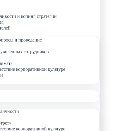
чивости и копинг-стратегий
er)
телей
опросы и проведение
а уволенных сотрудников
лимата
етствие корпоративной культуре
ти
личности
трет»
етствие корпоративной культуре