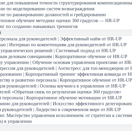
ние для повышения точности структурирования компенсационны
ние по моделированию систем вознаграждения
ние по ранжированию должностей и грейдированию
упповое обучение методике оценки 360 градусов — HR-UP
нг по созданию навыковых тренингов
й
ерсонала для руководителей | Эффективный найм от HR-UP
ью | Интервью по компетенциям для руководителей от HR-UP
 управленческих решений | Системный подход от HR-UP
ным деловым совещаниям | Корпоративное обучение от HR-UP
у управлению | Обучение основам управления проектами от HR
трессом для руководителей | Антистресс для топ-менеджеров от
бразованию | Корпоративный тренинг эффективная команда от 
еству и развитию персонала | Корпоративное обучение от HR-UP
для руководителей | Основы коучинга в управлении от HR-UP
елей «Обратная связь по результатам оценки 360 градусов»
 персонала | Корпоративное обучение мотивации от HR-UP
анию для руководителей | Искусство эффективного делегирован
я руководителей | Лидерство в современном мире от HR-UP
г. Мастерство управления исполнением: от стратегии к системн
а) в управлении