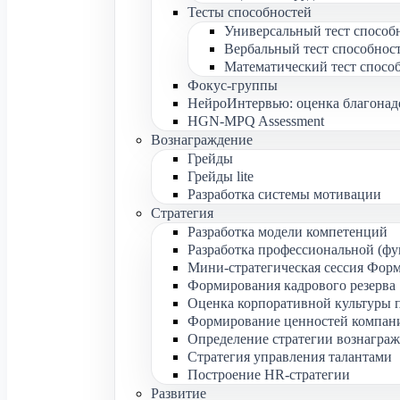
Тесты способностей
Универсальный тест способ
Вербальный тест способнос
Математический тест спосо
Фокус-группы
НейроИнтервью: оценка благона
HGN-MPQ Assessment
Вознаграждение
Грейды
Грейды lite
Разработка системы мотивации
Стратегия
Разработка модели компетенций
Разработка профессиональной (ф
Мини-стратегическая сессия Форм
Формирования кадрового резерва
Оценка корпоративной культуры 
Формирование ценностей компан
Определение стратегии вознагра
Стратегия управления талантами
Построение HR-стратегии
Развитие