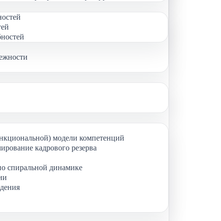
ностей
тей
бностей
дежности
ункциональной) модели компетенций
ирование кадрового резерва
по спиральной динамике
ии
ждения