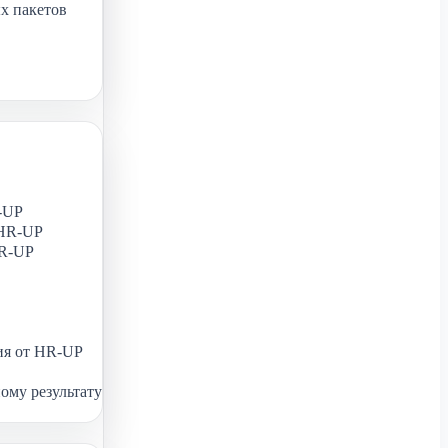
х пакетов
-UP
 HR-UP
HR-UP
ия от HR-UP
ому результату