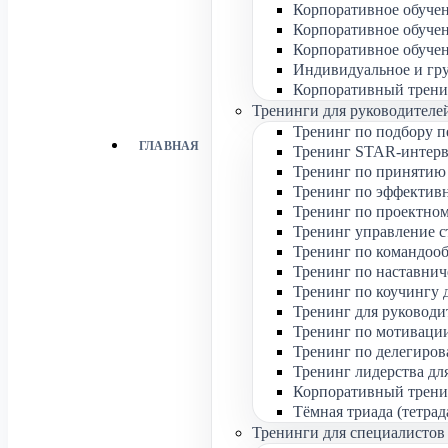
Корпоративное обуче
Корпоративное обуче
Корпоративное обуче
Индивидуальное и гр
Корпоративный трени
Тренинги для руководителе
Тренинг по подбору п
ГЛАВНАЯ
Тренинг STAR-интерв
Тренинг по принятию
Тренинг по эффектив
Тренинг по проектном
Тренинг управление с
Тренинг по командоо
Тренинг по наставнич
Тренинг по коучингу 
Тренинг для руководит
Тренинг по мотивации
Тренинг по делегиров
Тренинг лидерства дл
Корпоративный тренин
Тёмная триада (тетрад
Тренинги для специалистов