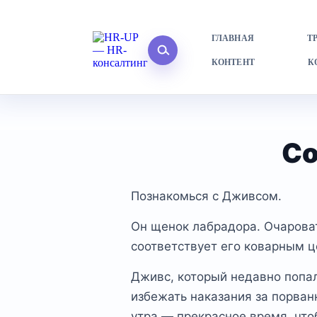
ГЛАВНАЯ
Т
КОНТЕНТ
К
Со
Познакомься с Дживсом.
Он щенок лабрадора. Очаровате
соответствует его коварным ц
Дживс, который недавно попал
избежать наказания за порван
утра — прекрасное время, чтоб