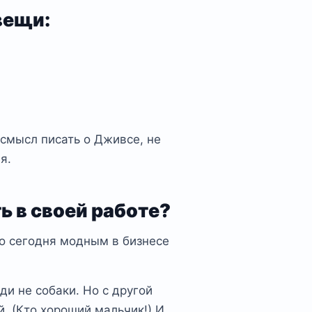
вещи:
 смысл писать о Дживсе, не
я.
ь в своей работе?
ало сегодня модным в бизнесе
ди не собаки. Но с другой
. (Кто хороший мальчик!) И